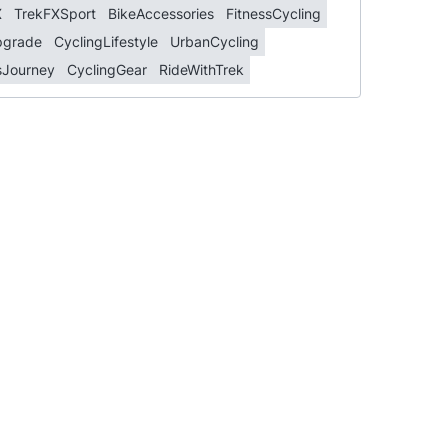
X
TrekFXSport
BikeAccessories
FitnessCycling
pgrade
CyclingLifestyle
UrbanCycling
sJourney
CyclingGear
RideWithTrek