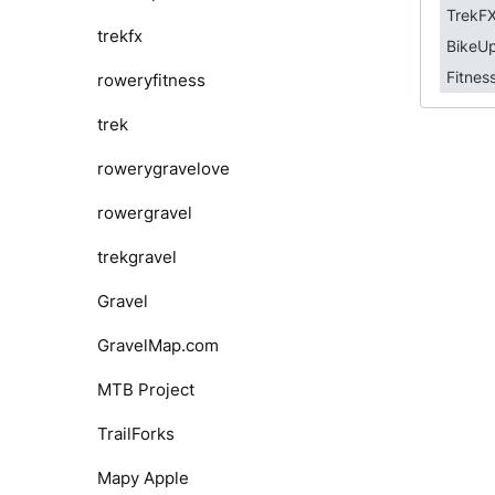
TrekF
trekfx
BikeU
Fitnes
roweryfitness
trek
rowerygravelove
rowergravel
trekgravel
Gravel
GravelMap.com
MTB Project
TrailForks
Mapy Apple