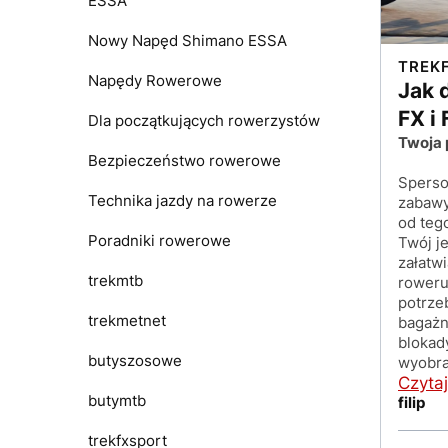
ESSA
Nowy Napęd Shimano ESSA
TREK
Napędy Rowerowe
Jak 
FX i
Dla początkujących rowerzystów
Twoja 
Bezpieczeństwo rowerowe
Sperso
Technika jazdy na rowerze
zabawy 
od teg
Poradniki rowerowe
Twój j
załatw
trekmtb
roweru
potrze
trekmetnet
bagażni
blokad
butyszosowe
wyobra
Czytaj
butymtb
filip
trekfxsport