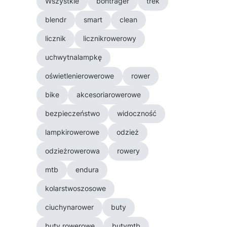
Wszystkie
bontrager
trek
blendr
smart
clean
licznik
licznikrowerowy
uchwytnalampkę
oświetlenierowerowe
rower
bike
akcesoriarowerowe
bezpieczeństwo
widoczność
lampkirowerowe
odzież
odzieżrowerowa
rowery
mtb
endura
kolarstwoszosowe
ciuchynarower
buty
buty rowerowe
butymtb