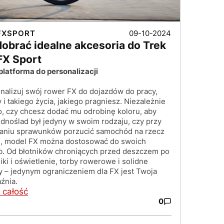
09-10-2024
FXSPORT
dobrać idealne akcesoria do Trek
 FX Sport
platforma do personalizacji
nalizuj swój rower FX do dojazdów do pracy,
i takiego życia, jakiego pragniesz. Niezależnie
o, czy chcesz dodać mu odrobinę koloru, aby
ednoślad był jedyny w swoim rodzaju, czy przy
ianiu sprawunków porzucić samochód na rzecz
, model FX można dostosować do swoich
b. Od błotników chroniących przed deszczem po
ki i oświetlenie, torby rowerowe i solidne
y – jedynym ograniczeniem dla FX jest Twoja
źnia.
 całość
0