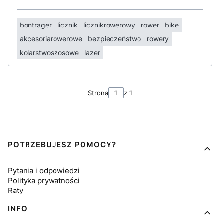
bontrager
licznik
licznikrowerowy
rower
bike
akcesoriarowerowe
bezpieczeństwo
rowery
kolarstwoszosowe
lazer
Strona
z 1
Linki w stopce
POTRZEBUJESZ POMOCY?
Pytania i odpowiedzi
Polityka prywatności
Raty
INFO