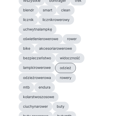
Wszystkie
bontrager
trek
blendr
smart
clean
licznik
licznikrowerowy
uchwytnalampkę
oświetlenierowerowe
rower
bike
akcesoriarowerowe
bezpieczeństwo
widoczność
lampkirowerowe
odzież
odzieżrowerowa
rowery
mtb
endura
kolarstwoszosowe
ciuchynarower
buty
buty rowerowe
butymtb