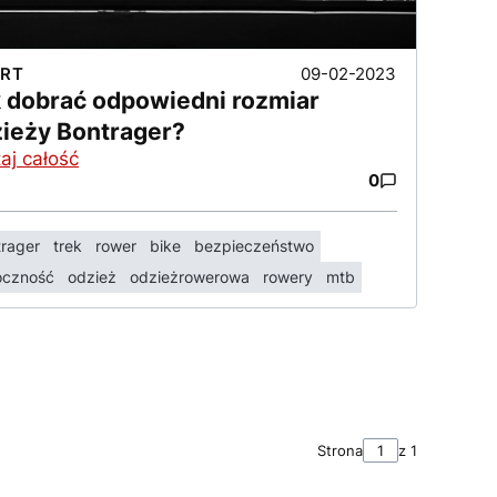
09-02-2023
RT
 dobrać odpowiedni rozmiar
ieży Bontrager?
aj całość
0
rager
trek
rower
bike
bezpieczeństwo
oczność
odzież
odzieżrowerowa
rowery
mtb
Strona
z 1