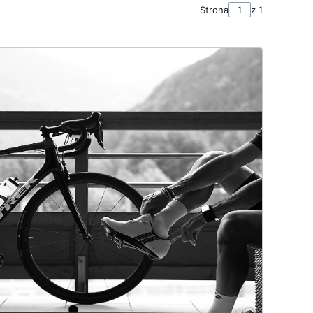
Strona
z 1