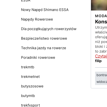
ESSA
Nowy Napęd Shimano ESSA
MOD
Napędy Rowerowe
Kons
Utrzym
Dla początkujących rowerzystów
właści
oferują
Bezpieczeństwo rowerowe
niż po
bloki i
Technika jazdy na rowerze
to zab
Czytaj
Poradniki rowerowe
filip
trekmtb
bontra
trekmetnet
widoc
butyszosowe
butymtb
trekfxsport