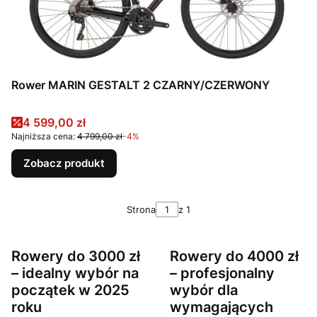
Rower MARIN GESTALT 2 CZARNY/CZERWONY
Cena promocyjna
4 599,00 zł
Najniższa cena:
4 799,00 zł
-4%
Zobacz produkt
Strona
z 1
Rowery do 3000 zł
Rowery do 4000 zł
– idealny wybór na
– profesjonalny
początek w 2025
wybór dla
roku
wymagających