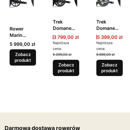
Trek
Trek
Domane
Domane
Rower
AL 2 Gen
AL 4 Gen
Marin
Cena promocyjna
Cena promocy
3 799,00 zł
5 399,00 zł
4 Crimson
4 Era
Gestalt
Najniższa
Najniższa
Cena
5 999,00 zł
to Dark
White
X10
cena:
cena:
Carmine
Srebrny/Ni
Zobacz
5 399,00 zł
6 699,00 zł
Fade
produkt
ebieski/Cz
Zobacz
Zobacz
arny
produkt
produkt
Darmowa dostawa rowerów