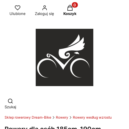
Produkty w koszyku: 0. Zob
Ulubione
Zaloguj się
Koszyk
Otwórz wyszukiwarkę
Szukaj
Sklep rowerowy Dream-Bike
Rowery
Rowery według wzrostu