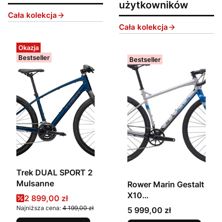
użytkowników
Cała kolekcja
Cała kolekcja
Okazja
Bestseller
Bestseller
Trek DUAL SPORT 2
Mulsanne
Rower Marin Gestalt
X10
Cena promocyjna
2 899,00 zł
Srebrny/Niebieski/C
Najniższa cena:
4 199,00 zł
Cena
5 999,00 zł
zarny