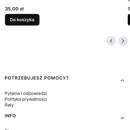
Cena
35,00 zł
1
Do koszyka
Linki w stopce
POTRZEBUJESZ POMOCY?
Pytania i odpowiedzi
Polityka prywatności
Raty
INFO