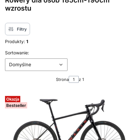
Rowery dla osób 185cm-190cm
wzrostu
Filtry
Produkty:
1
Lista produktów
Domyślne
Sortowanie:
Domyślne
Strona
z 1
Okazja
Bestseller